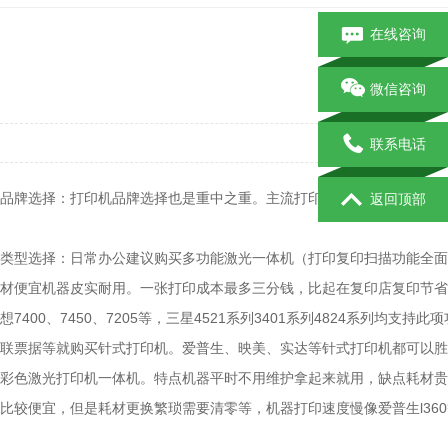
在线咨询
微信咨询
发
联系电话
品牌选择：打印机品牌选择也是重中之重。主流打印机都是国外品牌。国
返回顶部
类型选择：日常办公建议购买多功能激光一体机（打印复印扫描功能全面
材便宜机器皮实耐用。一张打印成本最多三分钱，比起在复印店复印节省不
想7400、7450、7205等，三星4521系列3401系列4824
联票据等就购买针式打印机。爱普生、映美、实达等针式打印机都可以胜
彩色激光打印机一体机。特点机器平时不用维护拿起来就用，缺点耗材贵
比较便宜，但是耗材更换繁琐需要清零等，机器打印速度慢像爱普生l36