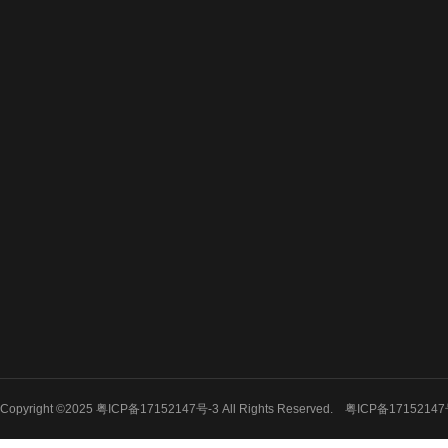
公司简介
新闻中心
回收项目
企业合作
回收信息
废旧机床回收
行业动态
废铝回收
废铜回收
废铁回收
电线电缆回收
机械设备回收
Copyright ©2025 粤ICP备17152147号-3 All Rights Reserved.
粤ICP备17152147
电器设备回收